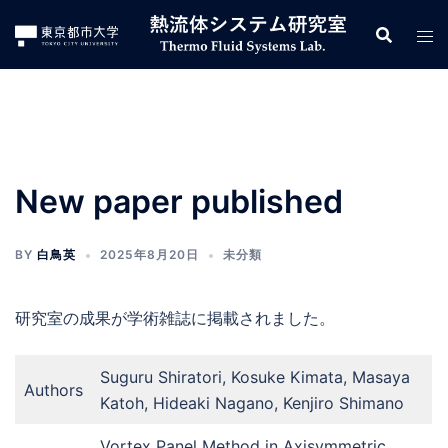
コ
ン
テ
ン
ツ
へ
ス
New paper published
キ
ッ
プ
BY
白鳥英
2025年8月20日
未分類
研究室の成果が学術雑誌に掲載されました。
Suguru Shiratori, Kosuke Kimata, Masaya
Authors
Katoh, Hideaki Nagano, Kenjiro Shimano
Vortex Panel Method in Axisymmetric