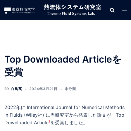
コ
ン
テ
ン
ツ
へ
ス
Top Downloaded Articleを
キ
ッ
受賞
プ
BY
白鳥英
2024年3月21日
未分類
2022年に International Journal for Numerical Methods
in Fluids (Wiley社) に当研究室から発表した論文が、Top
1
Downloaded Article
を受賞しました。